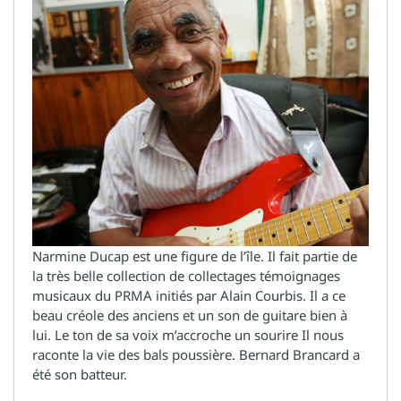
Alsace
Aquitaine
Auvergne
Bretagne
Narmine Ducap est une figure de l’île. Il fait partie de
la très belle collection de collectages témoignages
COM
musicaux du PRMA initiés par Alain Courbis. Il a ce
Centre
beau créole des anciens et un son de guitare bien à
lui. Le ton de sa voix m’accroche un sourire Il nous
Corse
raconte la vie des bals poussière. Bernard Brancard a
DOM
été son batteur.
Franche-Comté