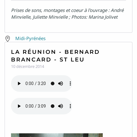
Ile-de-France
Prises de sons, montages et coeur à l'ouvrage : André
Minvielle, Juliette Minvielle ; Photos: Marina Jolivet
Languedoc-Roussillon
Lorraine
Midi-Pyrénées
Nord-Pas-De-Calais
LA RÉUNION - BERNARD
Pays-de-la-Loire
BRANCARD - ST LEU
10 décembre 2014
Picardie
Poitou-Charentes
Provence-Alpes-Côtes-d'Azur
Rhône-Alpes
Points de voix d'ici et l'art...
D'autres voix à suivre