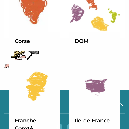
Corse
DOM
Franche-
Ile-de-France
Comté