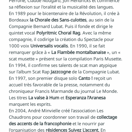
Perrone, Claude Nougaro, Jon Hendricks et commence
sa réflexion sur l'oralité et la musicalité des langues.
En 1989 pour le bicentenaire de la Révolution, il crée à
Bordeaux
la Chorale des Sans‐culottes
, au sein de la
Compagnie Bernard Lubat. Puis il fonde et dirige le
quintet vocal
Polyritmic Choral Rag
. Avec la même
compagnie, il codirige la création du Spectacle pour
1000 voix
Universalis vocalis
. En 1990, il se fait
remarquer grâce à «
La Flambée montalbanaise
», un «
scat musette » présent sur la compilation Paris Musette.
En 1994, il confirme ses talents de scat man atypique
sur l'album Scat Rap
Jazzcogne
de la Compagnie Lubat.
En 1997, son premier disque solo
Canto !
reçoit un
accueil très favorable de la presse, notamment du
chroniqueur Francis Marmande du journal Le Monde.
Les titres
La valse à Hum
et
Esperanza l’Aranesa
marquent les esprits.
En 2004, André Minvielle créé l'association Les
Chaudrons pour coordonner son travail de
collectage
des accents de la francophonie
et le nourrir par
l'organisation des
résidences Suivez L'accent.
En