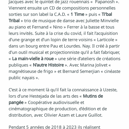
Jacques avec le quintet de jazz rouennais « Papanosh ».
Viennent ensuite un CD de compositions personnelles
sorties sur son label la C.A.D. «
1 Time
» puis «
Ti’bal
Tribal
» trio de musique de danse avec Juliette Minvielle
au piano et Fernand « Nino » Ferrer à la basse et tous
leurs invités. Suite à la crise du covid, il fait l’acquisition
d’une grange et d’un lopin de terre voisins « Larticole »
dans un bourg entre Pau et Lourdes. Nay. Il créé à partir
d’un outil musical et projectionniste qu’il a fait fabriquer,
«
La main-vielle à roue
» une série d’ateliers de créations
publiques «
N’autre Histoire
». Avec Marina Jolivet «
magnétiseuse de frigo » et Bernard Semerjian « cinéaste
public nayais ».
C’est à ce moment là qu’il fait la connaissance à Uzeste,
lors d’une Hestejada de las arts des «
Mutins de
pangée
» Coopérative audiovisuelle et
cinématographique de production, d’édition et de
distribution, avec Olivier Azam et Laure Guillot.
Pendant 5 années de 2018 à 2023 ils réalisent