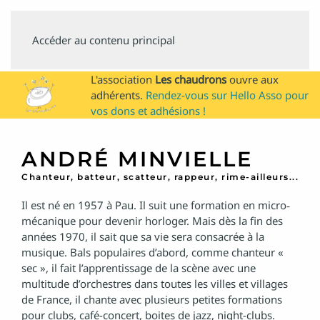
SUIVEZ
Accéder au contenu principal
MINVIELLE
L'association
Les chaudrons
ouvre aux
adhérents.
Rendez-vous sur Hello Asso pour
vos dons et adhésions !
ANDRÉ MINVIELLE
Chanteur, batteur, scatteur, rappeur, rime-ailleurs...
Il est né en 1957 à Pau. Il suit une formation en micro‐
mécanique pour devenir horloger. Mais dès la fin des
années 1970, il sait que sa vie sera consacrée à la
musique. Bals populaires d’abord, comme chanteur «
sec », il fait l’apprentissage de la scène avec une
multitude d’orchestres dans toutes les villes et villages
de France, il chante avec plusieurs petites formations
pour clubs, café-concert, boites de jazz, night-clubs.