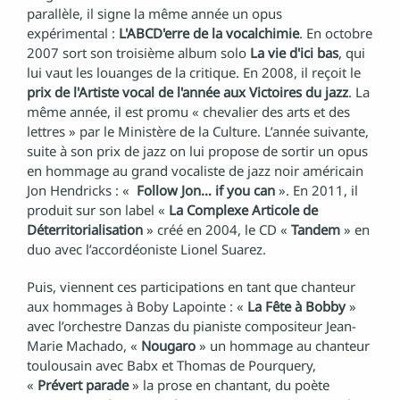
parallèle, il signe la même année un opus
expérimental :
L'ABCD'erre de la vocalchimie
. En octobre
2007 sort son troisième album solo
La vie d'ici bas
, qui
lui vaut les louanges de la critique. En 2008, il reçoit le
prix de l'Artiste vocal de l'année aux Victoires du jazz
. La
même année, il est promu « chevalier des arts et des
lettres » par le Ministère de la Culture. L’année suivante,
suite à son prix de jazz on lui propose de sortir un opus
en hommage au grand vocaliste de jazz noir américain
Jon Hendricks : «
Follow Jon… if you can
». En 2011, il
produit sur son label «
La Complexe Articole de
Déterritorialisation
» créé en 2004, le CD «
Tandem
» en
duo avec l’accordéoniste Lionel Suarez.
Puis, viennent ces participations en tant que chanteur
aux hommages à Boby Lapointe : «
La Fête à Bobby
»
avec l’orchestre Danzas du pianiste compositeur Jean-
Marie Machado, «
Nougaro
» un hommage au chanteur
toulousain avec Babx et Thomas de Pourquery,
«
Prévert parade
» la prose en chantant, du poète