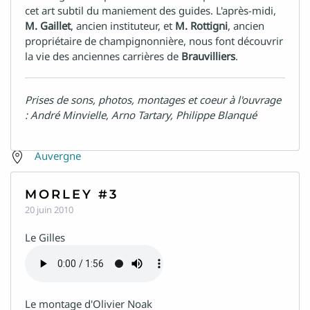
cet art subtil du maniement des guides. L'après-midi,
M. Gaillet
, ancien instituteur, et
M. Rottigni
, ancien
propriétaire de champignonnière, nous font découvrir
la vie des anciennes carrières de
Brauvilliers
.
Prises de sons, photos, montages et coeur à l'ouvrage
Alsace
: André Minvielle, Arno Tartary, Philippe Blanqué
Aquitaine
Auvergne
Bretagne
MORLEY #3
COM
20 juin 2010
Centre
Le Gilles
Corse
DOM
Franche-Comté
Le montage d'Olivier Noak