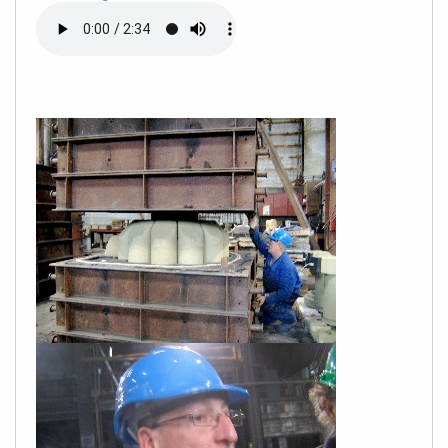
Ile-de-France
Languedoc-Roussillon
Lorraine
Midi-Pyrénées
Nord-Pas-De-Calais
Pays-de-la-Loire
Picardie
Poitou-Charentes
Provence-Alpes-Côtes-d'Azur
Rhône-Alpes
Points de voix d'ici et l'art...
D'autres voix à suivre