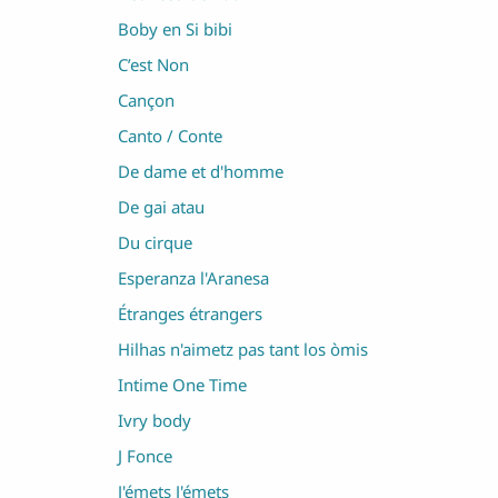
Boby en Si bibi
C’est Non
Cançon
Canto / Conte
De dame et d'homme
De gai atau
Du cirque
Esperanza l'Aranesa
Étranges étrangers
Hilhas n'aimetz pas tant los òmis
Intime One Time
Ivry body
J Fonce
J'émets J'émets