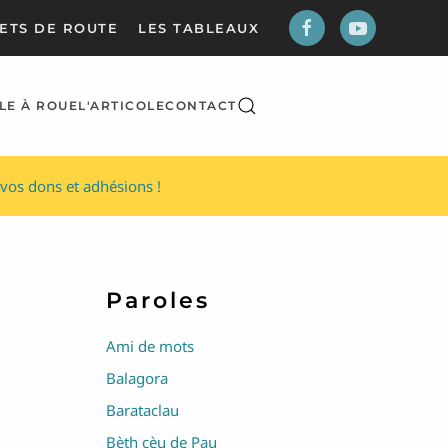
ETS DE ROUTE
LES TABLEAUX
LE À ROUE
L'ARTICOLE
CONTACT
vos dons et adhésions !
Paroles
Ami de mots
Balagora
Barataclau
Bèth cèu de Pau