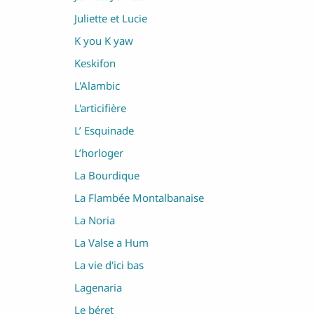
Juliette et Lucie
K you K yaw
Keskifon
L'Alambic
L'articifière
L’ Esquinade
L’horloger
La Bourdique
La Flambée Montalbanaise
La Noria
La Valse a Hum
La vie d'ici bas
Lagenaria
Le béret