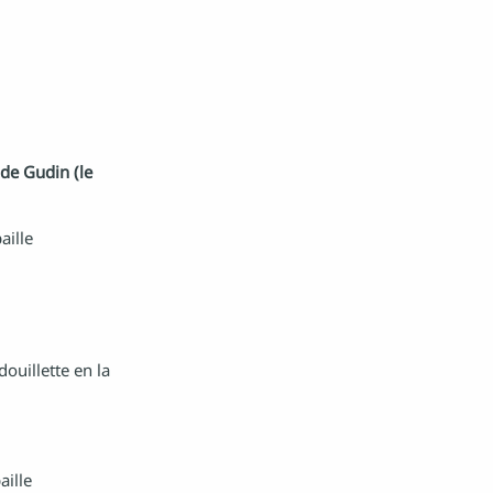
ude Gudin (le
aille
ouillette en la
aille