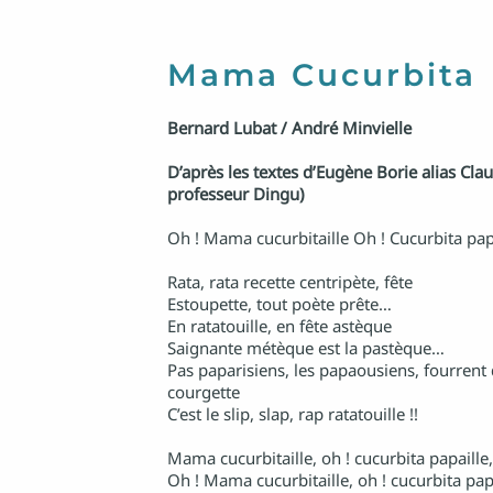
Mama Cucurbita
Bernard Lubat / André Minvielle
D’après les textes d’Eugène Borie alias Cla
professeur Dingu)
Oh ! Mama cucurbitaille Oh ! Cucurbita pap
Rata, rata recette centripète, fête
Estoupette, tout poète prête…
En ratatouille, en fête astèque
Saignante métèque est la pastèque…
Pas paparisiens, les papaousiens, fourrent d
courgette
C’est le slip, slap, rap ratatouille !!
Mama cucurbitaille, oh ! cucurbita papaille,
Oh ! Mama cucurbitaille, oh ! cucurbita pap