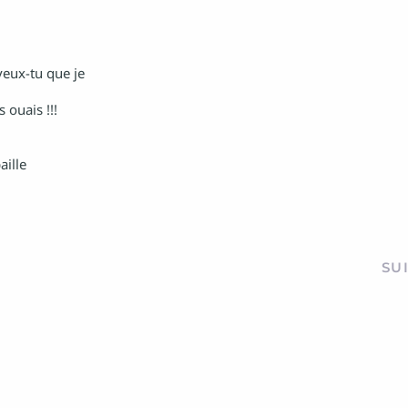
veux-tu que je
 ouais !!!
aille
SU