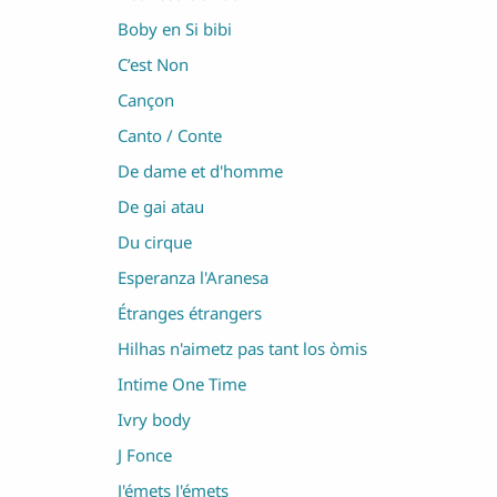
Boby en Si bibi
C’est Non
Cançon
Canto / Conte
De dame et d'homme
De gai atau
Du cirque
Esperanza l'Aranesa
Étranges étrangers
Hilhas n'aimetz pas tant los òmis
Intime One Time
Ivry body
J Fonce
J'émets J'émets