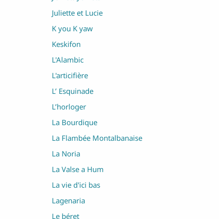
Juliette et Lucie
K you K yaw
Keskifon
L'Alambic
L'articifière
L’ Esquinade
L’horloger
La Bourdique
La Flambée Montalbanaise
La Noria
La Valse a Hum
La vie d'ici bas
Lagenaria
Le béret