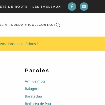
ETS DE ROUTE
LES TABLEAUX
LE À ROUE
L'ARTICOLE
CONTACT
vos dons et adhésions !
Paroles
Ami de mots
Balagora
Barataclau
Bèth cèu de Pau