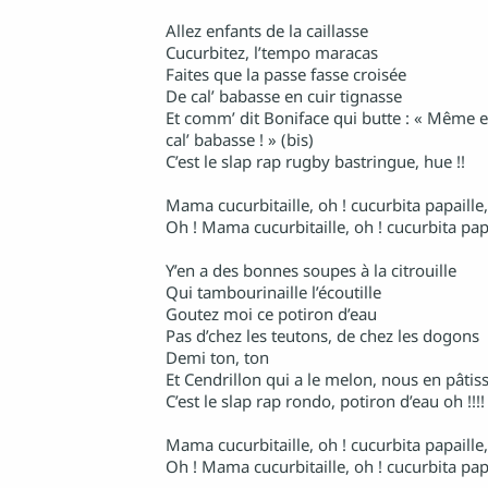
Allez enfants de la caillasse
Cucurbitez, l’tempo maracas
Faites que la passe fasse croisée
De cal’ babasse en cuir tignasse
Et comm’ dit Boniface qui butte : « Même e
cal’ babasse ! » (bis)
C’est le slap rap rugby bastringue, hue !!
Mama cucurbitaille, oh ! cucurbita papaille,
Oh ! Mama cucurbitaille, oh ! cucurbita pap
Y’en a des bonnes soupes à la citrouille
Qui tambourinaille l’écoutille
Goutez moi ce potiron d’eau
Pas d’chez les teutons, de chez les dogons
Demi ton, ton
Et Cendrillon qui a le melon, nous en pâtis
C’est le slap rap rondo, potiron d’eau oh !!!!
Mama cucurbitaille, oh ! cucurbita papaille,
Oh ! Mama cucurbitaille, oh ! cucurbita pap