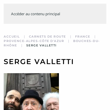
SUIVEZ
Accéder au contenu principal
MINVIELLE
ACCUEIL
CARNETS DE ROUTE
FRANCE
PROVENCE-ALPES-CÔTE D'AZUR
BOUCHES-DU-
RHÔNE
SERGE VALLETTI
SERGE VALLETTI