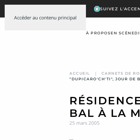
SUIVEZ L'ACCE
Accéder au contenu principal
À PROPOS
EN SCÈNE
D
ACCUEIL
CARNETS DE RO
"DUPICARO'CH'TI", JOUR DE
RÉSIDENCE
BAL À LA 
25 mars 2005