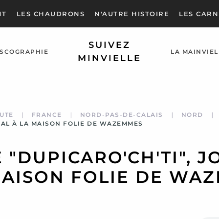
NT
LES CHAUDRONS
N'AUTRE HISTOIRE
LES CARN
SUIVEZ
ISCOGRAPHIE
LA MAINVIEL
MINVIELLE
UTE
FRANCE
NORD-PAS-DE-CALAIS
NORD
 BAL À LA MAISON FOLIE DE WAZEMMES
 "DUPICARO'CH'TI", J
MAISON FOLIE DE WA