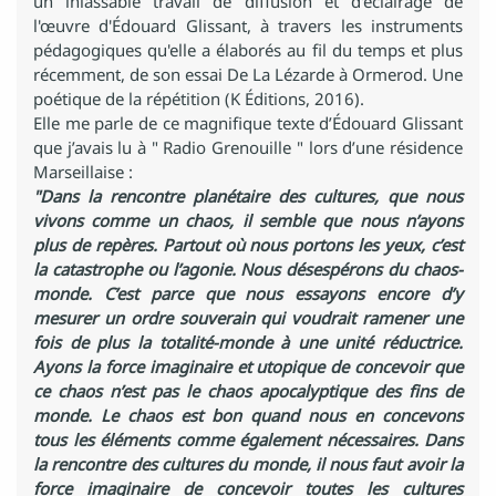
un inlassable travail de diffusion et d'éclairage de
l'œuvre d'Édouard Glissant, à travers les instruments
pédagogiques qu'elle a élaborés au fil du temps et plus
récemment, de son essai De La Lézarde à Ormerod. Une
poétique de la répétition (K Éditions, 2016).
Elle me parle de ce magnifique texte d’Édouard Glissant
que j’avais lu à " Radio Grenouille " lors d’une résidence
Marseillaise :
"Dans la rencontre planétaire des cultures, que nous
vivons comme un chaos, il semble que nous n’ayons
plus de repères. Partout où nous portons les yeux, c’est
la catastrophe ou l’agonie. Nous désespérons du chaos-
monde. C’est parce que nous essayons encore d’y
mesurer un ordre souverain qui voudrait ramener une
fois de plus la totalité-monde à une unité réductrice.
Ayons la force imaginaire et utopique de concevoir que
ce chaos n’est pas le chaos apocalyptique des fins de
monde. Le chaos est bon quand nous en concevons
tous les éléments comme également nécessaires. Dans
la rencontre des cultures du monde, il nous faut avoir la
force imaginaire de concevoir toutes les cultures