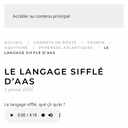
SUIVEZ
Accéder au contenu principal
MINVIELLE
ACCUEIL
CARNETS DE ROUTE
FRANCE
AQUITAINE
PYRÉNÉES-ATLANTIQUES
LE
LANGAGE SIFFLÉ D’AAS
LE LANGAGE SIFFLÉ
D’AAS
2 janvier 2020
Le langage sifflé, qué çò qu'ei ?