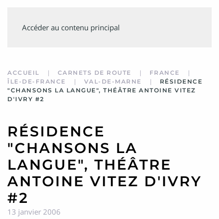
SUIVEZ
Accéder au contenu principal
MINVIELLE
ACCUEIL
CARNETS DE ROUTE
FRANCE
ÎLE-DE-FRANCE
VAL-DE-MARNE
RÉSIDENCE
"CHANSONS LA LANGUE", THÉÂTRE ANTOINE VITEZ
D'IVRY #2
RÉSIDENCE
"CHANSONS LA
LANGUE", THÉÂTRE
ANTOINE VITEZ D'IVRY
#2
13 janvier 2006