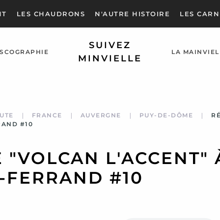
NT
LES CHAUDRONS
N'AUTRE HISTOIRE
LES CARN
SUIVEZ
ISCOGRAPHIE
LA MAINVIEL
MINVIELLE
UTE
FRANCE
AUVERGNE
PUY-DE-DÔME
R
RAND #10
 "VOLCAN L'ACCENT" 
-FERRAND #10